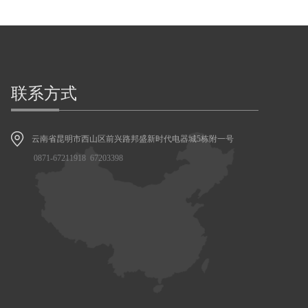
联系方式
云南省昆明市西山区前兴路邦盛新时代电器城5栋附一号
0871-67211918 67203398